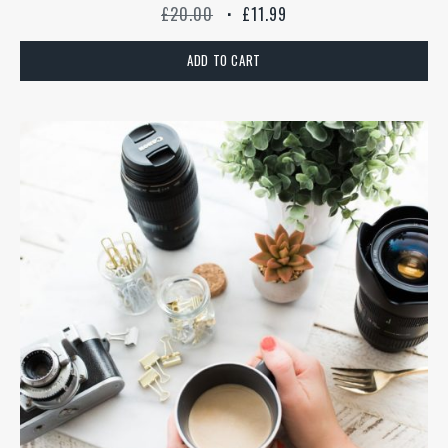
ORIGINAL
CURRENT
£
20.00
£
11.99
PRICE
PRICE
ADD TO CART
WAS:
IS:
£20.00.
£11.99.