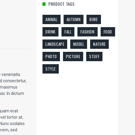
PRODUCT TAGS
ANIMAL
AUTUMN
BOKE
DRINK
FALL
FASHION
FOOD
LANDSCAPE
MODEL
NATURE
PHOTO
PICTURE
STUFF
STYLE
e venenatis.
d consectetur,
is maximus
isi. In dictum
iquam erat
el tortor at,
 Nunc sodales
lorem, sed