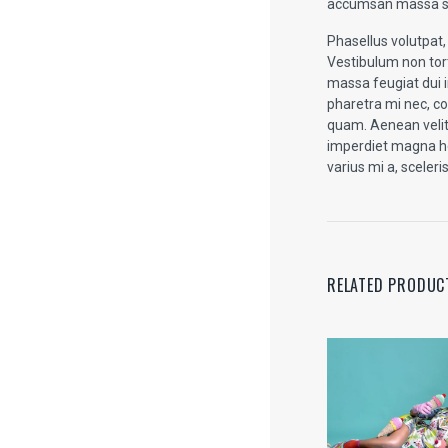
accumsan massa s
Phasellus volutpat, l
Vestibulum non tort
massa feugiat dui 
pharetra mi nec, c
quam. Aenean velit 
imperdiet magna he
varius mi a, sceleri
RELATED PRODUC