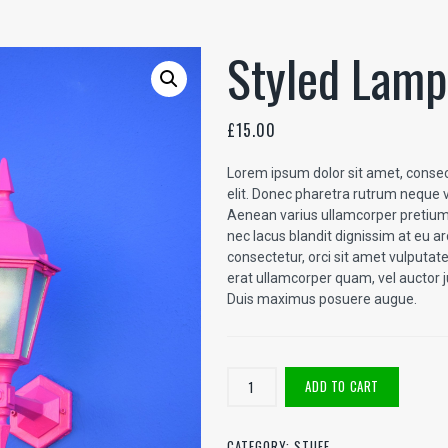
Styled Lamp
£
15.00
Lorem ipsum dolor sit amet, consec
elit. Donec pharetra rutrum neque v
Aenean varius ullamcorper pretium
nec lacus blandit dignissim at eu a
consectetur, orci sit amet vulputate
erat ullamcorper quam, vel auctor ju
Duis maximus posuere augue.
Styled
ADD TO CART
Lamp
quantity
CATEGORY:
STUFF