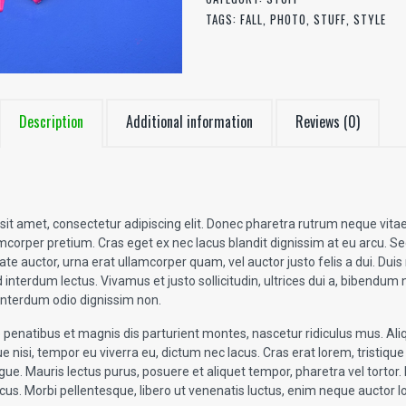
TAGS:
FALL
,
PHOTO
,
STUFF
,
STYLE
Description
Additional information
Reviews (0)
it amet, consectetur adipiscing elit. Donec pharetra rutrum neque vita
corper pretium. Cras eget ex nec lacus blandit dignissim at eu arcu. Se
tate auctor, urna erat ullamcorper quam, vel auctor justo felis a dui. Du
interdum lectus. Vivamus et justo sollicitudin, ultrices dui a, bibendum n
s interdum odio dignissim non.
 penatibus et magnis dis parturient montes, nascetur ridiculus mus. Al
e nisi, tempor eu viverra eu, dictum nec lacus. Cras erat lorem, tristique v
e. Mauris lectus purus, posuere et aliquet tempor, pharetra vel tortor.
us. Morbi pellentesque, libero ut venenatis luctus, enim neque auctor 