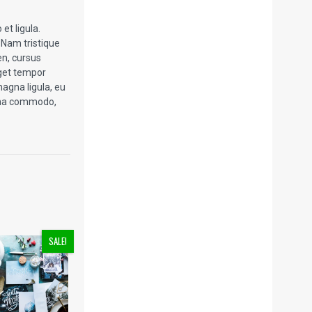
 et ligula.
 Nam tristique
en, cursus
eget tempor
magna ligula, eu
urna commodo,
SALE!