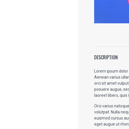
DESCRIPTION
Lorem ipsum dolor s
Aenean varius ullam
orci sit amet vulpu
posuere augue, sed 
laoreet libero, qui
Orci varius natoque
volutpat. Nulla nequ
euismod cursus augu
eget augue ut rhonc