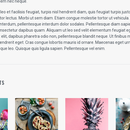
em nec neque.
eo et facilisis feugiat, turpis nisl hendrerit diam, quis feugiat turpis justo
or lectus. Morbi ut sem diam. Etiam congue molestie tortor ut vehicula.
interdum, pellentesque interdum dolor sodales. Pellentesque diam sapi
onsectetur dapibus quam. Aliquam ut leo sed velit elementum feugiat 
elit, dapibus pharetra odio non, pellentesque blandit neque. Ut finibus 
ndrerit eget. Cras congue lobortis mauris id ornare. Maecenas eget 
sque leo. Quisque quis ligula sapien. Pellentesque vel enim.
TS